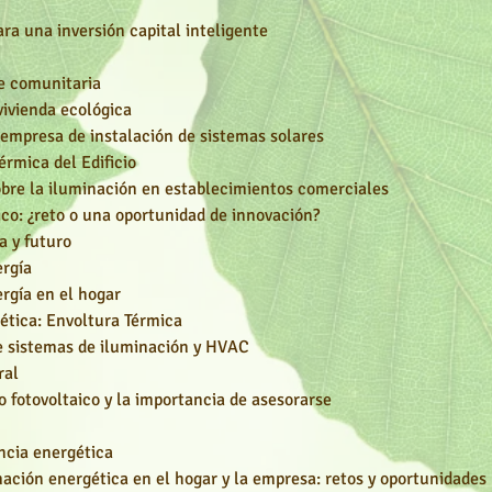
ara una inversión capital inteligente
e comunitaria
vivienda ecológica
empresa de instalación de sistemas solares
érmica del Edificio
bre la iluminación en establecimientos comerciales
co: ¿reto o una oportunidad de innovación?
a y futuro
ergía
rgía en el hogar
ética: Envoltura Térmica
de sistemas de iluminación y HVAC
ral
po fotovoltaico y la importancia de asesorarse
encia
energética
mación energética en el hogar y la empresa: retos y oportunidades