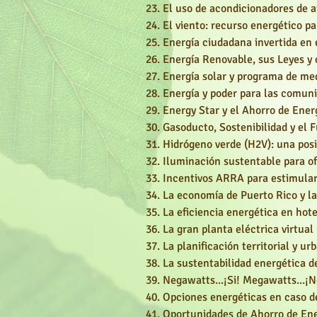
El uso de acondicionadores de ai
El viento: recurso energético p
Energía ciudadana invertida en 
Energía Renovable, sus Leyes y
Energía solar y programa de me
Energía y poder para las comun
Energy Star y el Ahorro de Ener
Gasoducto, Sostenibilidad y el 
Hidrógeno verde (H2V): una posib
Iluminación sustentable para of
Incentivos ARRA para estimular
La economía de Puerto Rico y la
La eficiencia energética en hot
La gran planta eléctrica virtual
La planificación territorial y u
La sustentabilidad energétic
Negawatts...¡Si! Megawatts...¡N
Opciones energéticas en caso de 
Oportunidades de Ahorro de Ene