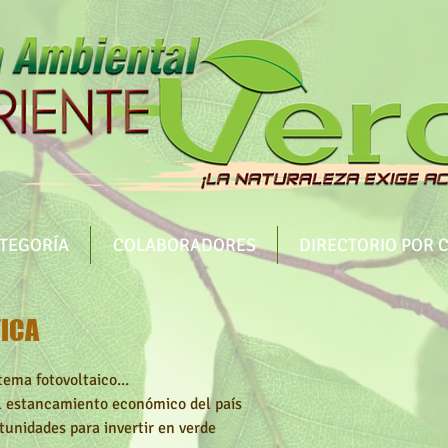
ATEGORÍA
COLABORADORES
DIRECTORIO POR 
TICA
ema fotovoltaico...
el estancamiento económico del país
tunidades para invertir en verde