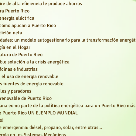
re de alta eficiencia le produce ahorros
ara Puerto Rico
energía eléctrica
 cómo aplican a Puerto Rico
dición neta
idades:
un modelo autogestionario para la transformación energét
gía en el Hogar
Futuro de Puerto Rico
le solución a la crisis energética
icinas e industrias
 el uso de energía renovable
s fuentes de energía renovable
eles y paradores
 renovable de Puerto Rico
rbana como parte de la política energética para un Puerto Rico más 
a de Puerto Rico UN EJEMPLO MUNDIAL
o!
emergencia: diésel, propano, solar, entre otras...
rgía en los Sistemas Mecánicos