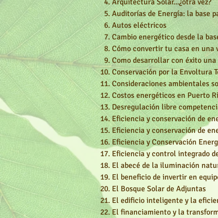
Arquitectura Solar...
¿otra vez?
Auditorías de Energía: la base p
Autos eléctricos
Cambio energético desde la bas
Cómo convertir tu casa en una
Como desarrollar con éxito una 
Conservación por la Envoltura T
Consideraciones ambientales so
Costos energéticos en Puerto Ri
Desregulación libre competenci
Eficiencia y conservación de en
Eficiencia y
conservación de ene
Eficiencia y Conservación Energ
Eficiencia y control integrado 
El abecé de la iluminación natu
El beneficio de invertir en equi
El Bosque Solar de Adjuntas
El edificio inteligente y la efici
El financiamiento y la transfor