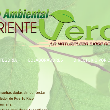
ATEGORÍA
COLABORADORES
DIRECTORIO POR 
muchas dudas sin contestar
dedor de Puerto Rico
 humana