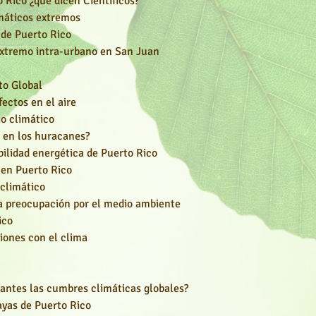
 Rico ¿qué dicen Científicos?
máticos extremos
 de Puerto Rico
xtremo intra-urbano en San Juan
to Global
ectos en el aire
o climático
e en los huracanes?
bilidad energética de Puerto Rico
 en Puerto Rico
 climático
a preocupación por el medio ambiente
ico
ciones con el clima
antes las cumbres climáticas globales?
ayas de Puerto Rico