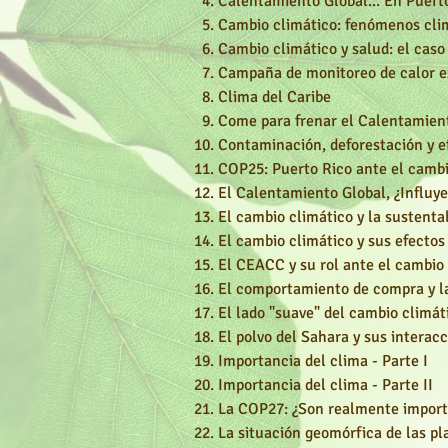
Calentamiento Global... En Puerto
Cambio climático: fenómenos cli
Cambio climático y salud: el caso
Campaña de monitoreo de calor e
Clima del Caribe
Come para frenar el Calentamien
Contaminación
,
deforestación y ef
COP25: Puerto Rico ante el cambi
El Calentamiento Global, ¿Influy
El cambio climático y la sustenta
El cambio climático y sus efectos
El CEACC y su rol ante el cambio
El comportamiento de compra y l
El lado "suave" del cambio climát
El polvo del Sahara y sus interac
Importancia del clima - Parte I
Importancia del clima - Parte II
La COP27: ¿Son realmente import
La situación geomórfica de las pl