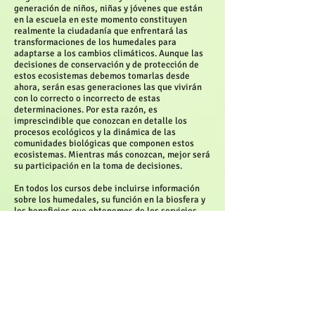
generación de niños, niñas y jóvenes que están
en la escuela en este momento constituyen
realmente la ciudadanía que enfrentará las
transformaciones de los humedales para
adaptarse a los cambios climáticos. Aunque las
decisiones de conservación y de protección de
estos ecosistemas debemos tomarlas desde
ahora, serán esas generaciones las que vivirán
con lo correcto o incorrecto de estas
determinaciones. Por esta razón, es
imprescindible que conozcan en detalle los
procesos ecológicos y la dinámica de las
comunidades biológicas que componen estos
ecosistemas. Mientras más conozcan, mejor será
su participación en la toma de decisiones.
En todos los cursos debe incluirse información
sobre los humedales, su función en la biosfera y
los beneficios que obtenemos de los servicios
ecológicos. Este contenido debe relacionarse
con los temas del cambio climático y la
responsabilidad que tiene la ciudadanía de
conservar, proteger y restaurar los humedales.
Así el estudiantado podrá analizar las
situaciones, la información científica y las
decisiones que deben tomarse. Los maestros y
maestras, irrespectivamente del curso que
enseñen, deben exponerse a literatura, talleres