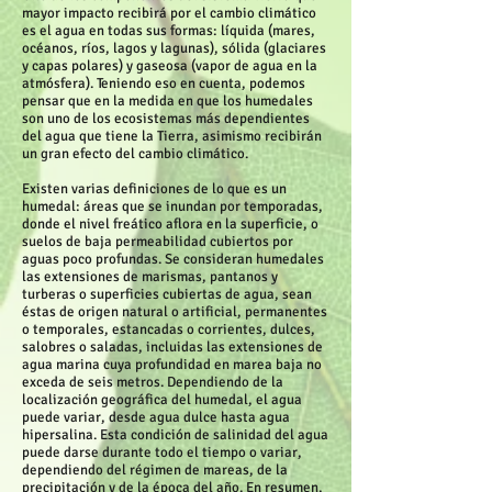
mayor impacto recibirá por el cambio climático
es el agua en todas sus formas: líquida (mares,
océanos, ríos, lagos y lagunas), sólida (glaciares
y capas polares) y gaseosa (vapor de agua en la
atmósfera). Teniendo eso en cuenta, podemos
pensar que en la medida en que los humedales
son uno de los ecosistemas más dependientes
del agua que tiene la Tierra, asimismo recibirán
un gran efecto del cambio climático.
Existen varias definiciones de lo que es un
humedal: áreas que se inundan por temporadas,
donde el nivel freático aflora en la superficie, o
suelos de baja permeabilidad cubiertos por
aguas poco profundas. Se consideran humedales
las extensiones de marismas, pantanos y
turberas o superficies cubiertas de agua, sean
éstas de origen natural o artificial, permanentes
o temporales, estancadas o corrientes, dulces,
salobres o saladas, incluidas las extensiones de
agua marina cuya profundidad en marea baja no
exceda de seis metros. Dependiendo de la
localización geográfica del humedal, el agua
puede variar, desde agua dulce hasta agua
hipersalina. Esta condición de salinidad del agua
puede darse durante todo el tiempo o variar,
dependiendo del régimen de mareas, de la
precipitación y de la época del año. En resumen,