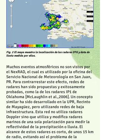
Fig. 2 El mapa muestra la localización de los radares OTG y data de
lluvia medida por ellos.
Muchos eventos atmosféricos no son vistos por
el NexRAD, el cual es utilizado por la oficina del
Servicio Nacional de Meteorología en San Juan,
PR. Para contrarrestar este efecto, redes de
radares han sido propuestas y exitosamente
probadas, como la de los radares IP1 de
Oklahoma [McLaughlin et al.,2006]. Un concepto
similar ha sido desarrollado en la UPR, Recinto
de Mayagüez, pero utilizando redes de baja
infraestructura. Esta red no utiliza radares
Doppler sino que utiliza y modifica radares
marinos de una sola polarización para medir la
reflectividad de la precipitación o lluvia. El
alcance de estos radares es corto, de unos 15 km
de radio, evitando así el problema de la