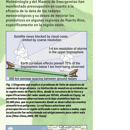
Meteorología y del Manejo de Emergencias han
manifestado preocupación en cuanto a la
eficacia de la data de los radares
meteorológicos y su deseo de mejorar los
pronósticos en algunas regiones de Puerto Rico,
específicamente en la región oeste.
Fig. 1 Diagrama que explica el problema de falta de muestreo de
radares de largo alcance. La limitación de muestreo es evidente en
la región oeste de Puerto Rico, donde la curvatura de la tierra y
especificaciones del radar usado por NOAA, situado en Cayey, no
permiten buenas observaciones en la baja atmósfera bajo los
10,000 pies, que es precisamente donde se desarrollan los eventos
atmosféricos peligrosos. La red busca solucionar esta
preocupación en la región utilizando cuatro radares o nodos, cuya
localización fue seleccionada estratégicamente para cubrir esta
área [Ríos-Olmo,2009, MS Tesis].