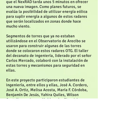
que el NexRAD tarda unos 5 minutos en ofrecer
una nueva imagen. Como planes futuros, se
evalúa la posibilidad de utilizar energía eólica
para suplir energía a algunos de estos radares
que serán localizados en zonas donde hace
mucho viento.
Segmentos de torres que ya no estaban
utilizándose en el Observatorio de Arecibo se
usaron para construir algunas de las torres
donde se colocaron estos radares OTG. El taller
del decanato de ingeniería, liderado por el señor
Carlos Mercado, colaboró con la instalación de
estas torres y mecanismos para seguridad en
ellas.
En este proyecto participaron estudiantes de
ingeniería, entre ellos y ellas, José A. Cordero,
José A. Ortiz, Melisa Acosta, María F. Córdoba,
Benjamín De Jesús, Yahira Quiles, Wilson
Castellanos, Jayson Maldonado, Gianni A.
Pablos, Vanessa Acarón, de UPR en Mayagüez, y
Jorge Trabal, de UMass. El profesor y la
profesora que asesoraron en el proyecto son el
Dr. José Colom-Ustáriz y la Dra. Sandra Cruz-Pol,
catedrático y catedrática, respectivamente, del
Departamento de Ingeniería Eléctrica y
Computadoras del Recinto Universitario de