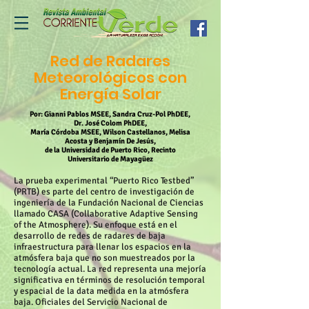
Red de Radares
Meteorológicos con
Energía Solar
Por: Gianni Pablos MSEE, Sandra Cruz-Pol PhDEE,
Dr. José Colom PhDEE,
María Córdoba MSEE, Wilson Castellanos, Melisa
Acosta y Benjamín De Jesús,
de la Universidad de Puerto Rico, Recinto
Universitario de Mayagüez
La prueba experimental “Puerto Rico Testbed”
(PRTB) es parte del centro de investigación de
ingeniería de la Fundación Nacional de Ciencias
llamado CASA (Collaborative Adaptive Sensing
of the Atmosphere). Su enfoque está en el
desarrollo de redes de radares de baja
infraestructura para llenar los espacios en la
atmósfera baja que no son muestreados por la
tecnología actual. La red representa una mejoría
significativa en términos de resolución temporal
y espacial de la data medida en la atmósfera
baja. Oficiales del Servicio Nacional de