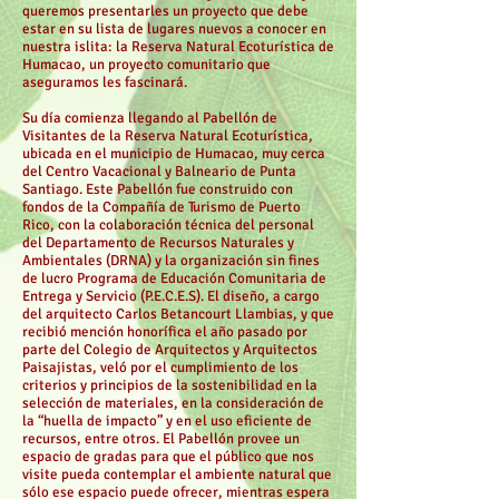
queremos presentarles un proyecto que debe
estar en su lista de lugares nuevos a conocer en
nuestra islita: la Reserva Natural Ecoturística de
Humacao, un proyecto comunitario que
aseguramos les fascinará.
Su día comienza llegando al Pabellón de
Visitantes de la Reserva Natural Ecoturística,
ubicada en el municipio de Humacao, muy cerca
del Centro Vacacional y Balneario de Punta
Santiago. Este Pabellón fue construido con
fondos de la Compañía de Turismo de Puerto
Rico, con la colaboración técnica del personal
del Departamento de Recursos Naturales y
Ambientales (DRNA) y la organización sin fines
de lucro Programa de Educación Comunitaria de
Entrega y Servicio (P.E.C.E.S). El diseño, a cargo
del arquitecto Carlos Betancourt Llambias, y que
recibió mención honorífica el año pasado por
parte del Colegio de Arquitectos y Arquitectos
Paisajistas, veló por el cumplimiento de los
criterios y principios de la sostenibilidad en la
selección de materiales, en la consideración de
la “huella de impacto” y en el uso eficiente de
recursos, entre otros. El Pabellón provee un
espacio de gradas para que el público que nos
visite pueda contemplar el ambiente natural que
sólo ese espacio puede ofrecer, mientras espera