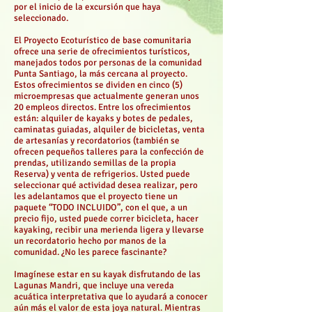
por el inicio de la excursión que haya
seleccionado.
El Proyecto Ecoturístico de base comunitaria
ofrece una serie de ofrecimientos turísticos,
manejados todos por personas de la comunidad
Punta Santiago, la más cercana al proyecto.
Estos ofrecimientos se dividen en cinco (5)
microempresas que actualmente generan unos
20 empleos directos. Entre los ofrecimientos
están: alquiler de kayaks y botes de pedales,
caminatas guiadas, alquiler de bicicletas, venta
de artesanías y recordatorios (también se
ofrecen pequeños talleres para la confección de
prendas, utilizando semillas de la propia
Reserva) y venta de refrigerios. Usted puede
seleccionar qué actividad desea realizar, pero
les adelantamos que el proyecto tiene un
paquete “TODO INCLUIDO”, con el que, a un
precio fijo, usted puede correr bicicleta, hacer
kayaking, recibir una merienda ligera y llevarse
un recordatorio hecho por manos de la
comunidad. ¿No les parece fascinante?
Imagínese estar en su kayak disfrutando de las
Lagunas Mandri, que incluye una vereda
acuática interpretativa que lo ayudará a conocer
aún más el valor de esta joya natural. Mientras