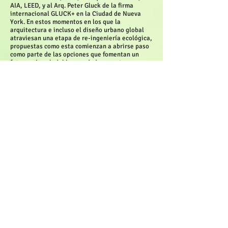
AIA, LEED, y al Arq. Peter Gluck de la firma
internacional GLUCK+ en la Ciudad de Nueva
York. En estos momentos en los que la
arquitectura e incluso el diseño urbano global
atraviesan una etapa de re-ingeniería ecológica,
propuestas como esta comienzan a abrirse paso
como parte de las opciones que fomentan un
futuro más saludable y verdaderamente
sustentable para las nuevas generaciones: un
futuro de protagonismo natural.
Artículos Relacionados
© 2013 by REVISTA AMBIENTAL CORRIENTE VERDE, INC.
Email:
contactanos@corrienteverde.com
CONTÁCTANOS