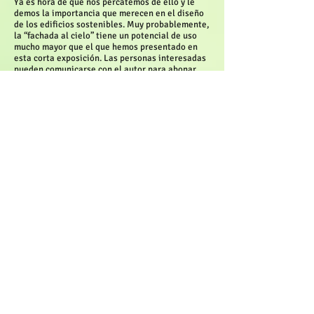
Ya es hora de que nos percatemos de ello y le
demos la importancia que merecen en el diseño
de los edificios sostenibles. Muy probablemente,
la “fachada al cielo” tiene un potencial de uso
mucho mayor que el que hemos presentado en
esta corta exposición. Las personas interesadas
pueden comunicarse con el autor para abonar
nuevas visiones sobre la importancia y el uso de
los techos en los edificios sostenibles.
Artículos Relacionados
© 2013 by REVISTA AMBIENTAL CORRIENTE VERDE, INC.
Email:
contactanos@corrienteverde.com
CONTÁCTANOS