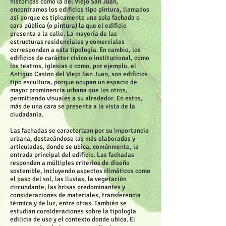
históricas como la del Viejo San Juan,
encontramos los edificios tipo pintura, llamados
así porque es típicamente una sola fachada o
cara pública (o pintura) la que el edificio
presenta a la calle. La mayoría de las
estructuras residenciales y comerciales
corresponden a esta tipología. En cambio, los
edificios de carácter cívico o institucional, como
los teatros, iglesias o como, por ejemplo, el
Antiguo Casino del Viejo San Juan, son edificios
tipo escultura, porque ocupan un espacio de
mayor prominencia urbana que los otros,
permitiendo visuales a su alrededor. En estos,
más de una cara se presenta a la vista de la
ciudadanía.
Las fachadas se caracterizan por su importancia
urbana, destacándose las más elaboradas y
articuladas, donde se ubica, comúnmente, la
entrada principal del edificio. Las fachadas
responden a múltiples criterios de diseño
sostenible, incluyendo aspectos climáticos como
el paso del sol, las lluvias, la vegetación
circundante, las brisas predominantes y
consideraciones de materiales, transferencia
térmica y de luz, entre otras. También se
estudian consideraciones sobre la tipología
edilicia de uso y el contexto donde ubica. El