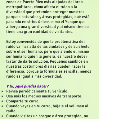
zonas de Puerto Rico más alejadas del área
metropolitana, cómo afecta el ruido a la
diversidad que pretenden proteger nuestros
parques naturales y áreas protegidas, qué está
pasando en sitios únicos como el Yunque que
alberga una gran diversidad y al mismo tiempo
tiene una gran cantidad de visitantes.
Estoy convencida de que la problemática del
ruido va mas allá de las ciudades y de su efecto
sobre el ser humano, pero que siendo el mismo
ser humano quien la genera, es nuestro deber
tratar de darle solución. Pequeños cambios en
nuestras costumbres diarias pueden hacer la
diferencia, porque la fórmula es sencilla: menos
ruido es igual a más diversidad.
Y tú, ¿qué puedes hacer?
Revisa periódicamente tu vehículo.
Usa más los medios masivos de transporte.
Comparte tu carro.
Cuando vayas en tu carro, bájale el volumen al
radio.
Cuando visites un bosque o área protegida, no
lleves música e intenta usar un tono de voz bajo,
¡para que puedas disfrutar de los sonidos de la
naturaleza!