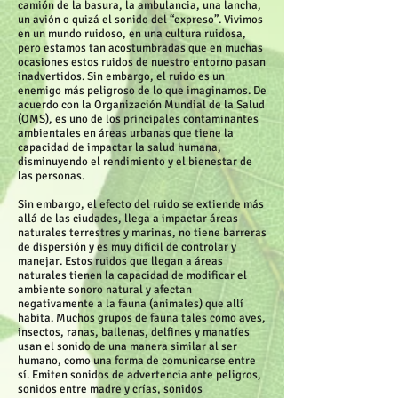
camión de la basura, la ambulancia, una lancha,
un avión o quizá el sonido del “expreso”. Vivimos
en un mundo ruidoso, en una cultura ruidosa,
pero estamos tan acostumbradas que en muchas
ocasiones estos ruidos de nuestro entorno pasan
inadvertidos. Sin embargo, el ruido es un
enemigo más peligroso de lo que imaginamos. De
acuerdo con la Organización Mundial de la Salud
(OMS), es uno de los principales contaminantes
ambientales en áreas urbanas que tiene la
capacidad de impactar la salud humana,
disminuyendo el rendimiento y el bienestar de
las personas.
Sin embargo, el efecto del ruido se extiende más
allá de las ciudades, llega a impactar áreas
naturales terrestres y marinas, no tiene barreras
de dispersión y es muy difícil de controlar y
manejar. Estos ruidos que llegan a áreas
naturales tienen la capacidad de modificar el
ambiente sonoro natural y afectan
negativamente a la fauna (animales) que allí
habita. Muchos grupos de fauna tales como aves,
insectos, ranas, ballenas, delfines y manatíes
usan el sonido de una manera similar al ser
humano, como una forma de comunicarse entre
sí. Emiten sonidos de advertencia ante peligros,
sonidos entre madre y crías, sonidos