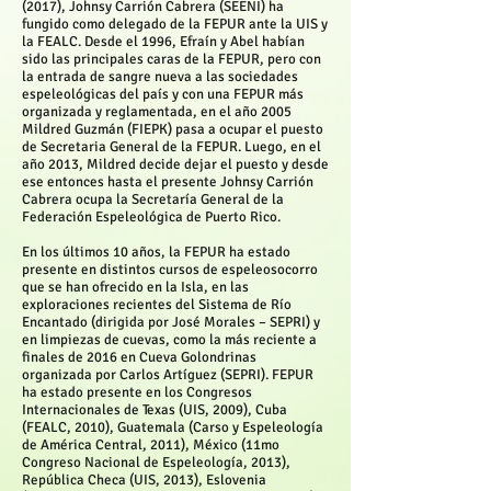
(2017), Johnsy Carrión Cabrera (SEENI) ha
fungido como delegado de la FEPUR ante la UIS y
la FEALC. Desde el 1996, Efraín y Abel habían
sido las principales caras de la FEPUR, pero con
la entrada de sangre nueva a las sociedades
espeleológicas del país y con una FEPUR más
organizada y reglamentada, en el año 2005
Mildred Guzmán (FIEPK) pasa a ocupar el puesto
de Secretaria General de la FEPUR. Luego, en el
año 2013, Mildred decide dejar el puesto y desde
ese entonces hasta el presente Johnsy Carrión
Cabrera ocupa la Secretaría General de la
Federación Espeleológica de Puerto Rico.
En los últimos 10 años, la FEPUR ha estado
presente en distintos cursos de espeleosocorro
que se han ofrecido en la Isla, en las
exploraciones recientes del Sistema de Río
Encantado (dirigida por José Morales – SEPRI) y
en limpiezas de cuevas, como la más reciente a
finales de 2016 en Cueva Golondrinas
organizada por Carlos Artíguez (SEPRI). FEPUR
ha estado presente en los Congresos
Internacionales de Texas (UIS, 2009), Cuba
(FEALC, 2010), Guatemala (Carso y Espeleología
de América Central, 2011), México (11mo
Congreso Nacional de Espeleología, 2013),
República Checa (UIS, 2013), Eslovenia