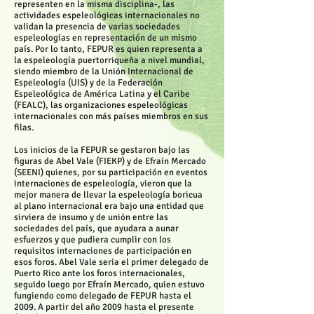
representen en la misma disciplina-, las
actividades espeleológicas internacionales no
validan la presencia de varias sociedades
espeleologías en representación de un mismo
país. Por lo tanto, FEPUR es quien representa a
la espeleología puertorriqueña a nivel mundial,
siendo miembro de la Unión Internacional de
Espeleología (UIS) y de la Federación
Espeleológica de América Latina y el Caribe
(FEALC), las organizaciones espeleológicas
internacionales con más países miembros en sus
filas.
Los inicios de la FEPUR se gestaron bajo las
figuras de Abel Vale (FIEKP) y de Efraín Mercado
(SEENI) quienes, por su participación en eventos
internaciones de espeleología, vieron que la
mejor manera de llevar la espeleología boricua
al plano internacional era bajo una entidad que
sirviera de insumo y de unión entre las
sociedades del país, que ayudara a aunar
esfuerzos y que pudiera cumplir con los
requisitos internaciones de participación en
esos foros. Abel Vale sería el primer delegado de
Puerto Rico ante los foros internacionales,
seguido luego por Efraín Mercado, quien estuvo
fungiendo como delegado de FEPUR hasta el
2009. A partir del año 2009 hasta el presente