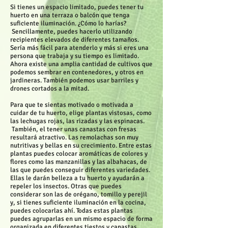
Si tienes un espacio limitado, puedes tener tu
huerto en una terraza o balcón que tenga
suficiente iluminación. ¿Cómo lo harías?
Sencillamente, puedes hacerlo utilizando
recipientes elevados de diferentes tamaños.
Sería más fácil para atenderlo y más si eres una
persona que trabaja y su tiempo es limitado.
Ahora existe una amplia cantidad de cultivos que
podemos sembrar en contenedores, y otros en
jardineras. También podemos usar barriles y
drones cortados a la mitad.
Para que te sientas motivado o motivada a
cuidar de tu huerto, elige plantas vistosas, como
las lechugas rojas, las rizadas y las espinacas.
También, el tener unas canastas con fresas
resultará atractivo. Las remolachas son muy
nutritivas y bellas en su crecimiento. Entre estas
plantas puedes colocar aromáticas de colores y
flores como las manzanillas y las albahacas, de
las que puedes conseguir diferentes variedades.
Ellas le darán belleza a tu huerto y ayudarán a
repeler los insectos. Otras que puedes
considerar son las de orégano, tomillo y perejil
y, si tienes suficiente iluminación en la cocina,
puedes colocarlas ahí. Todas estas plantas
puedes agruparlas en un mismo espacio de forma
organizada en diferentes tiestos y canastas.