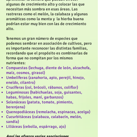
algunas de crecimiento alto y colocar las que
necesitan más sombra en esas áreas. Las
rastreras como el melón, la calabaza y algunas
aromáticas como la menta y la hierba buena
podrían estar muy bien con las de crecimiento
alto.
Tenemos un gran número de especies que
podemos sembrar en asociación de cultivos, pero
es importante reconocer las distintas familias,
recordando que el propósito es combinarlas de
forma que no compitan por los mismos
nutrientes:
Compuestas (lechuga, diente de león, alcachofa,
maíz, cosmos, girasol)
Umbelíferas (zanahoria, apio, perejil, hinojo,
eneldo, cilantro)
Crucíferas (col, brócoli, rábanos, coliflor)
Leguminosas (habichuelas, soja, guisantes,
habas, frijoles, maní, garbanzos)
Solanáceas (patata, tomate, pimiento,
berenjena)
Quenopodiáceas (remolacha, espinacas, acelga)
Cucurbitáceas (calabaza, calabacín, melón,
sandía)
Liliáceas (cebolla, espárrago, ajo)
Aquí les ofrezco varias asociaciones