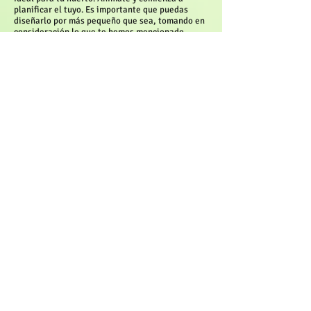
planificar el tuyo. Es importante que puedas
diseñarlo por más pequeño que sea, tomando en
consideración lo que te hemos mencionado.
Recuerda, no te limites por tener poco espacio,
lo importante es saber combinar y asociar.
Esperamos que esta información pueda ayudar a
motivar el interés de investigar, estudiar y
preparar ese lugar que no sólo proveerá
alimento, sino que será un espacio que te servirá
para relajarte luego de un largo día de trabajo o
estudio o en el tiempo diario entre diferentes
tareas en el hogar. Lo que vas a disfrutar más es
el momento de cosechar lo sembrado.
Por último, aquí les comparto esta dirección en
la que pueden acceder a un folleto que preparó
hace algunos años el Servicio de Extensión
Agrícola, del Colegio de Ciencias Agrícolas de la
Universidad de Puerto Rico, Recinto
Universitario de Mayagüez:
https://www.uprm.edu/agriculturaurbana/wp-
content/uploads/sites/224/2019/11/Huertos-
Caseros-Leccio%CC%81n-1-2-3-y-comenzando-
la-4.pdf
En la mayoría de los pueblos de nuestra isla,
Puerto Rico, contamos con una oficina de