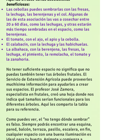
beneficiosas:
Las cebollas puedes sembrarlas con las fresas,
la lechuga, las berenjenas y el col. Algunas de
las de esta asociación las vas a cosechar entre
20 a 60 días, como las lechugas, y otras estarán
más tiempo sembradas en el espacio, como las
berenjenas.
El tomate, con el ajo, el apio y la cebolla.
El calabacín, con la lechuga y las habichuelas.
La albahaca, con la berenjena, las fresas, la
lechuga, el pimiento, la remolacha, el tomate y
la zanahoria.
No tener suficiente espacio no significa que no
puedas también tener tus árboles frutales. El
Servicio de Extensión Agrícola puede proveerles
muchísima información para ayudarles a crear
sus espacios. El profesor José Zamora,
especialista en frutales, creó una hoja donde nos
indica qué tamaños serían funcionales para los
diferentes árboles. Aquí les comparto la tabla
para su referencia.
Como puedes ver, el “no tengo dónde sembrar”
es falso. Siempre podrás encontrar una esquina,
pared, balcón, terraza, pasillo, escalera, en fin,
cualquier espacio con una buena iluminación es
ideal para tu huerto. Anímate y comienza a