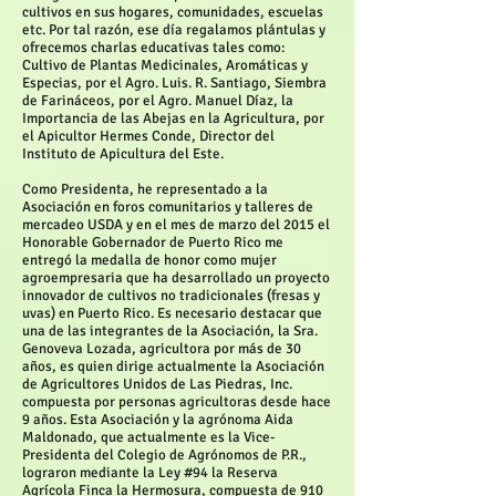
cultivos en sus hogares, comunidades, escuelas
etc. Por tal razón, ese día regalamos plántulas y
ofrecemos charlas educativas tales como:
Cultivo de Plantas Medicinales, Aromáticas y
Especias, por el Agro. Luis. R. Santiago, Siembra
de Farináceos, por el Agro. Manuel Díaz, la
Importancia de las Abejas en la Agricultura, por
el Apicultor Hermes Conde, Director del
Instituto de Apicultura del Este.
Como Presidenta, he representado a la
Asociación en foros comunitarios y talleres de
mercadeo USDA y en el mes de marzo del 2015 el
Honorable Gobernador de Puerto Rico me
entregó la medalla de honor como mujer
agroempresaria que ha desarrollado un proyecto
innovador de cultivos no tradicionales (fresas y
uvas) en Puerto Rico. Es necesario destacar que
una de las integrantes de la Asociación, la Sra.
Genoveva Lozada, agricultora por más de 30
años, es quien dirige actualmente la Asociación
de Agricultores Unidos de Las Piedras, Inc.
compuesta por personas agricultoras desde hace
9 años. Esta Asociación y la agrónoma Aida
Maldonado, que actualmente es la Vice-
Presidenta del Colegio de Agrónomos de P.R.,
lograron mediante la Ley #94 la Reserva
Agrícola Finca la Hermosura, compuesta de 910