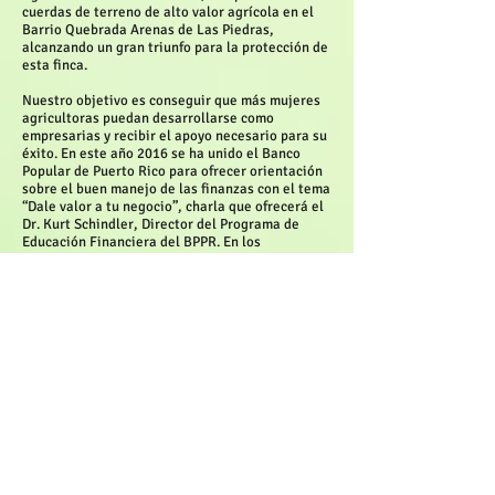
cuerdas de terreno de alto valor agrícola en el
Barrio Quebrada Arenas de Las Piedras,
alcanzando un gran triunfo para la protección de
esta finca.
Nuestro objetivo es conseguir que más mujeres
agricultoras puedan desarrollarse como
empresarias y recibir el apoyo necesario para su
éxito. En este año 2016 se ha unido el Banco
Popular de Puerto Rico para ofrecer orientación
sobre el buen manejo de las finanzas con el tema
“Dale valor a tu negocio”, charla que ofrecerá el
Dr. Kurt Schindler, Director del Programa de
Educación Financiera del BPPR. En los
adiestramientos continuos se ofrecen los de Plan
de Negocio y Computadoras para el Negocio
Agrícola, que serán ofrecidos por el Centro
Empresarial de la Mujer en la Agricultura
(CEMA-CCA-RUM). Contamos con la ayuda del
Servicio de Extensión Agrícola y con el
Honorable Miguel A. López, Alcalde del
Municipio de Las Piedras, quien nos ha facilitado
el uso de una oficina en la Plaza del Mercado, en
la cual realizamos las reuniones de las
agroempresarias todos los primeros miércoles
de cada mes a las 5:00pm.
Durante este año estaremos dando apoyo de
mano de obra en las diferentes fincas de