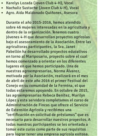
Karelys Lozada (Joven Club 4-H), Vocal
Nachaliz Sustache (Joven Club 4-H), Vocal
Agro. Aida Maldonado Quiñones, Asesora
Durante el año
2015-2016
, hemos atendido
sobre 46 mujeres interesadas en la agricultura y
dentro de la organización. Tenemos cuatro
jóvenes 4-H que desarrollan proyectos agrícolas
bajo el asesoramiento de la Asociación. Entre las
agricultoras participantes, la Sra. Janet
Pabellón ha desarrollado proyectos educativos
en torno al Mariposario, proyecto sobre el cual
hemos comenzado a orientar en los diferentes
lugares en que hemos participado. Una de
nuestras agroempresarias, Norma Álvarez,
motivada por la Asociación, realizará en el mes
de abril de este año 2016 el primer Festival del
Conejo en su comunidad de la Fermina, el que
todas estaremos apoyando. En octubre de 2015,
las agroempresarias Rebeca Benítez, Marilyn
López y esta servidora completamos el curso de
Administración de Fincas que ofrece el Servicio
de Extensión Agrícola y recibimos una
“certificación en solicitud de préstamos” que es
necesaria para desarrollar nuestros proyectos. A
todas nuestras participantes se les orientada a
tomar este curso como parte de sus requisitos
para lograr tener una empresa agrícola exitosa.