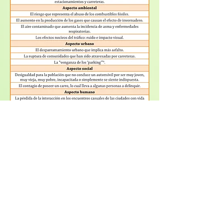
1Según el Instituto de Estadísticas de Puerto Rico, en cuanto a la
actividad física, el 43.1% de las personas encuestadas en el 2009
no realiza actividad física moderada o vigorosa y el 28.9% no
tiene actividad física suficiente.
2Según el Instituto de Estadísticas de Puerto Rico, para el año
2010, un 7.3% de las personas encuestadas expresó que tenía algún
tipo de condición por la que tenía que utilizar equipo especial.
Para efectos demostrativos lo redondeamos a un 8%.
3Se restó el 8%, redondeando el 7.3%, considerando las personas
que expresaron necesitar equipo especial por algún tipo de
condición de salud o física, según los datos del Instituto de
Estadísticas de Puerto Rico para el año 2010.
4En palabras del Arq. Oscar Marty, catedrático de la Escuela de
Arquitectura de la Universidad de Puerto Rico: “edificios de
estacionamiento que forran las fachadas de los edificios