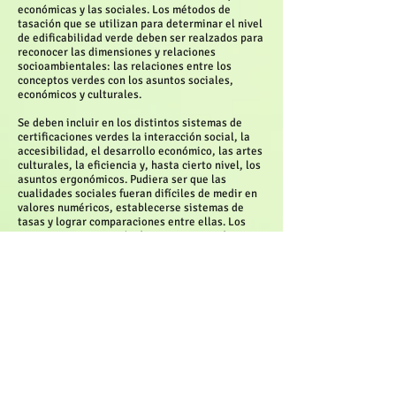
económicas y las sociales. Los métodos de
tasación que se utilizan para determinar el nivel
de edificabilidad verde deben ser realzados para
reconocer las dimensiones y relaciones
socioambientales: las relaciones entre los
conceptos verdes con los asuntos sociales,
económicos y culturales.
Se deben incluir en los distintos sistemas de
certificaciones verdes la interacción social, la
accesibilidad, el desarrollo económico, las artes
culturales, la eficiencia y, hasta cierto nivel, los
asuntos ergonómicos. Pudiera ser que las
cualidades sociales fueran difíciles de medir en
valores numéricos, establecerse sistemas de
tasas y lograr comparaciones entre ellas. Los
sistemas para tasación de proyectos verdes
deben incluir asuntos socioambientales en su
metodología e incorporar definiciones para cada
grupo de estándares para el certificado a
obtenerse. Entender la relación socio-ambiental
con el “todo” en la planificación, diseño y
construcción de un proyecto es importante para
que sea exitoso a largo plazo.
La evaluación de edificaciones singulares es
importante, pero la “ciudad” deber ser vista
como un desarrollo urbano de alta densidad,